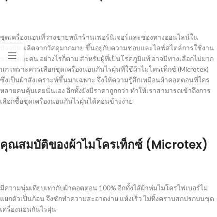
ชุดเครื่องนอนที่วางขายหน้าร้านเฟอร์นิเจอร์และช่องทางออนไลน์ใน
ปัจจุบัน ผลิตจากวัสดุมากมาย ขึ้นอยู่กับความชอบและไลฟ์สไตล์การใช้งาน
ของแต่ละคน อย่างไรก็ตาม สำหรับผู้ที่เป็นโรคภูมิแพ้ อาจมีทางเลือกไม่มาก
นัก เพราะควรเลือก
ชุดเครื่องนอนกันไรฝุ่น
ที่ใช้ผ้าไมโครเท็กซ์ (Microtex)
ซึ่งเป็นผ้าสังเคราะห์ขึ้นมาเฉพาะ จึงให้ความรู้สึกเหมือนผ้าคอตตอนที่ใคร
หลายคนคุ้นเคยนั่นเอง อีกทั้งยังมีราคาถูกกว่า ทำให้เราสามารถเข้าถึงการ
เลือกซื้อ
ชุดเครื่องนอนกันไรฝุ่น
ได้ค่อนข้างง่าย
คุณสมบัติของผ้าไมโครเท็กซ์ (Microtex)
มีความนุ่มเทียบเท่ากับผ้าคอตตอน 100% อีกทั้งไส้ผ้าห่มไมโครไฟเบอร์ไม่
แยกตัวเป็นก้อน จึงซักทำความสะอาดง่าย แห้งเร็ว ไม่ทิ้งคราบสกปรกบน
ชุด
เครื่องนอนกันไรฝุ่น