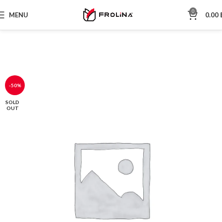
0
MENU
0.00
-50%
SOLD
OUT