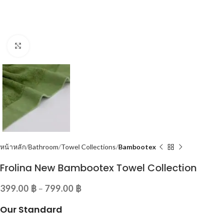
Click to enlarge
หน้าหลัก
Bathroom
Towel Collections
Bambootex
Frolina New Bambootex Towel Collection
399.00
฿
–
799.00
฿
Our Standard