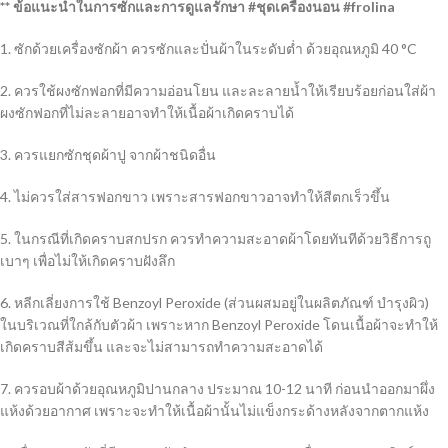
** ข้อแนะนำในการซักและการดูแลรักษา #ชุดเครื่องนอน #frolina
1. ซักด้วยเครื่องซักผ้า ควรซักและปั่นผ้าในระดับต่ำ ด้วยอุณหภูมิ 40 °C
2. ควรใช้ผงซักฟอกที่มีความอ่อนโยน และละลายน้ำให้เรียบร้อยก่อนใส่ผ้า
ผงซักฟอกที่ไม่ละลายอาจทำให้เนื้อผ้าเกิดคราบได้
3. ควรแยกซักชุดผ้าปู จากผ้าชนิดอื่น
4. ไม่ควรใส่สารฟอกขาว เพราะสารฟอกขาวอาจทำให้สีตกเร็วขึ้น
5. ในกรณีที่เกิดคราบสกปรก ควรทำความสะอาดผ้าโดยทันทีด้วยวิธีการถู
เบาๆ เพื่อไม่ให้เกิดคราบฝังลึก
6. หลีกเลี่ยงการใช้ Benzoyl Peroxide (ส่วนผสมอยู่ในผลิตภัณฑ์ บำรุงผิว)
ในบริเวณที่ใกล้กับตัวผ้า เพราะหาก Benzoyl Peroxide โดนเนื้อผ้าจะทำให้
เกิดคราบสีส้มขึ้น และจะไม่สามารถทำความสะอาดได้
7. ควรอบผ้าด้วยอุณหภูมิปานกลาง ประมาณ 10-12 นาที ก่อนนำออกมาผึ่ง
แห้งด้วยอากาศ เพราะจะทำให้เนื้อผ้านั้นไม่แข็งกระด้างหลังจากตากแห้ง