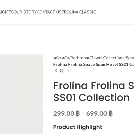
M
GIFTS
OUR STORY
CONTACT US
FROLINA CLASSIC
หน้าหลัก
Bathroom
Towel Collections
Spa
Frolina Frolina Space Spun Hotel SS01 Co
Frolina Frolina
SS01 Collection
299.00
฿
–
699.00
฿
Product Highlight