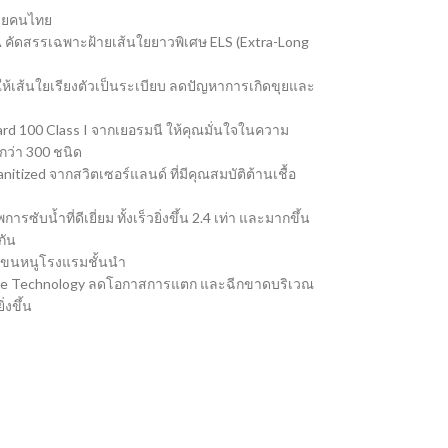
ดยคนไทย
คัดสรรเฉพาะฝ้ายเส้นใยยาวพิเศษ ELS (Extra-Long
ห้เส้นใยเรียงตัวเป็นระเบียบ ลดปัญหาการเกิดขุยและ
 100 Class I จากเยอรมนี ให้คุณมั่นใจในความ
กว่า 300 ชนิด
itized จากสวิตเซอร์แลนด์ ที่มีคุณสมบัติต้านเชื้อ
บน้ำที่ดีเยี่ยม ทั้งเร็วยิ่งขึ้น 2.4 เท่า และมากขึ้น
กัน
จผ้าขนหนูโรงแรมชั้นนำ
 Edge Technology ลดโอกาสการแตก และฉีกขาดบริเวณ
่งขึ้น