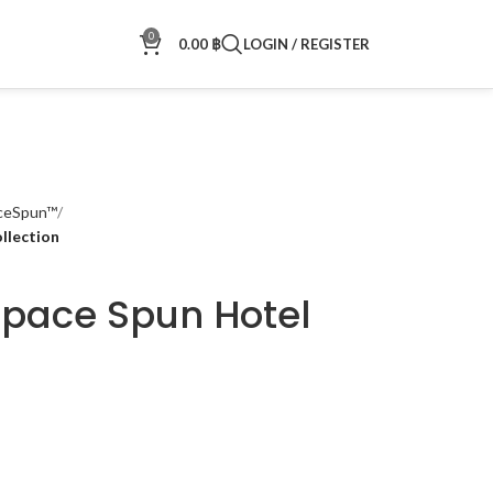
0
0.00
฿
LOGIN / REGISTER
ceSpun™
llection
 Space Spun Hotel