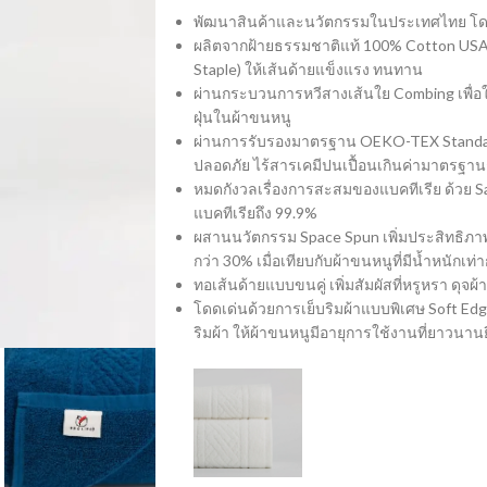
พัฒนาสินค้าและนวัตกรรมในประเทศไทย โ
ผลิตจากฝ้ายธรรมชาติแท้ 100% Cotton USA 
Staple) ให้เส้นด้ายแข็งแรง ทนทาน
ผ่านกระบวนการหวีสางเส้นใย Combing เพื่อใ
ฝุ่นในผ้าขนหนู
ผ่านการรับรองมาตรฐาน OEKO-TEX Standard
ปลอดภัย ไร้สารเคมีปนเปื้อนเกินค่ามาตรฐาน
หมดกังวลเรื่องการสะสมของแบคทีเรีย ด้วย San
แบคทีเรียถึง 99.9%
ผสานนวัตกรรม Space Spun เพิ่มประสิทธิภาพการซั
กว่า 30% เมื่อเทียบกับผ้าขนหนูที่มีน้ำหนักเท่า
ทอเส้นด้ายแบบขนคู่ เพิ่มสัมผัสที่หรูหรา ดุ
โดดเด่นด้วยการเย็บริมผ้าแบบพิเศษ​ Soft
ริมผ้า ให้ผ้าขนหนูมีอายุการใช้งานที่ยาวนานยิ