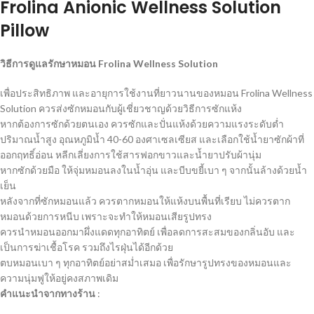
Frolina Anionic Wellness Solution
Pillow
วิธีการดูแลรักษาหมอน
Frolina Wellness Solution
เพื่อประสิทธิภาพ และอายุการใช้งานที่ยาวนานของหมอน Frolina Wellness
Solution ควรส่งซักหมอนกับผู้เชี่ยวชาญด้วยวิธีการซักแห้ง
หากต้องการซักด้วยตนเอง ควรซักและปั่นแห้งด้วยความแรงระดับต่ำ
ปริมาณน้ำสูง อุณหภูมิน้ำ 40-60 องศาเซลเซียส และเลือกใช้น้ำยาซักผ้าที่
ออกฤทธิ์อ่อน หลีกเลี่ยงการใช้สารฟอกขาวและน้ำยาปรับผ้านุ่ม
หากซักด้วยมือ ให้จุ่มหมอนลงในน้ำอุ่น และบีบขยี้เบา ๆ จากนั้นล้างด้วยน้ำ
เย็น
หลังจากที่ซักหมอนแล้ว ควรตากหมอนให้แห้งบนพื้นที่เรียบ ไม่ควรตาก
หมอนด้วยการหนีบ เพราะจะทำให้หมอนเสียรูปทรง
ควรนำหมอนออกมาผึ่งแดดทุกอาทิตย์ เพื่อลดการสะสมของกลิ่นอับ และ
เป็นการฆ่าเชื้อโรค รวมถึงไรฝุ่นได้อีกด้วย
ตบหมอนเบา ๆ ทุกอาทิตย์อย่าสม่ำเสมอ เพื่อรักษารูปทรงของหมอนและ
ความนุ่มฟูให้อยู่คงสภาพเดิม
คำแนะนำจากทางร้าน
: