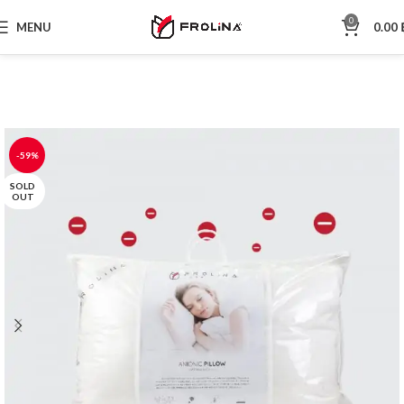
0
MENU
0.00
-59%
SOLD
OUT