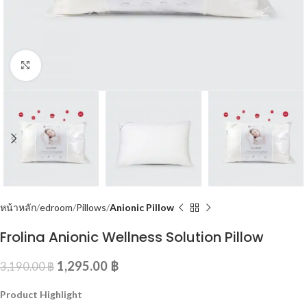
Click to enlarge
หน้าหลัก
edroom
Pillows
Anionic Pillow
Frolina Anionic Wellness Solution Pillow
1,295.00
฿
3,190.00
฿
Product Highlight