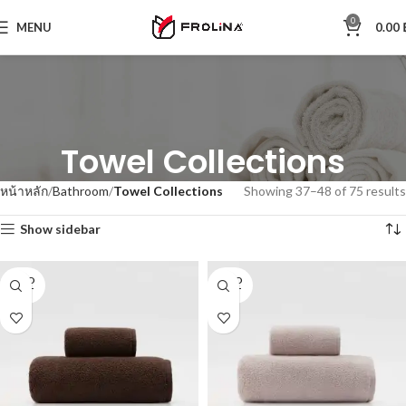
0
MENU
0.00
Towel Collections
หน้าหลัก
Bathroom
Towel Collections
Showing 37–48 of 75 results
Show sidebar
SOLD
SOLD
OUT
OUT